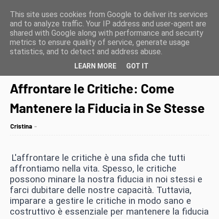
This site uses cookies from Google to deliver its services
and to analyze traffic. Your IP address and user-agent are
shared with Google along with performance and security
metrics to ensure quality of service, generate usage
statistics, and to detect and address abuse.
LEARN MORE
GOT IT
Home page
Affrontare le Critiche: Come Mantenere la Fiducia in Se Stesse
Affrontare le Critiche: Come
Mantenere la Fiducia in Se Stesse
Cristina
L'affrontare le critiche è una sfida che tutti
affrontiamo nella vita. Spesso, le critiche
possono minare la nostra fiducia in noi stessi e
farci dubitare delle nostre capacità. Tuttavia,
imparare a gestire le critiche in modo sano e
costruttivo è essenziale per mantenere la fiducia