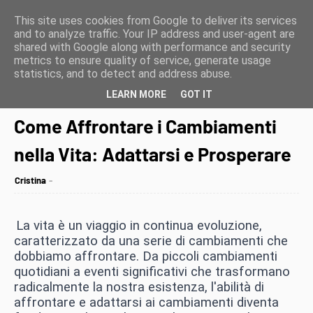
This site uses cookies from Google to deliver its services
and to analyze traffic. Your IP address and user-agent are
shared with Google along with performance and security
metrics to ensure quality of service, generate usage
statistics, and to detect and address abuse.
LEARN MORE
GOT IT
Home page
Come Affrontare i Cambiamenti nella Vita: Adattarsi e Prosperare
Come Affrontare i Cambiamenti
nella Vita: Adattarsi e Prosperare
Cristina
La vita è un viaggio in continua evoluzione,
caratterizzato da una serie di cambiamenti che
dobbiamo affrontare. Da piccoli cambiamenti
quotidiani a eventi significativi che trasformano
radicalmente la nostra esistenza, l'abilità di
affrontare e adattarsi ai cambiamenti diventa