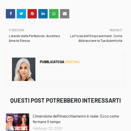
VECCHIA
NUOVA
Liberati dalla Perfezione: Accetta e
La Forza dell'Empowerment: Come
Ama te Stessa
Abbracciare la Tua Autenticità
PUBBLICATO DA
CRISTINA
QUESTI POST POTREBBERO INTERESSARTI
L'inversione dell'invecchiamento è reale: Ecco come
fermare il tempo
Febbraio 23, 2025